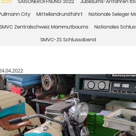
 2022
SAISONERÖFFNUNG 2022
Jubiläums-Anfahren 65
Pullmann City
Mittellandrundfahrt
Nationale Seleger 
s SMVC Zentralschweiz Mammutbaums
Nationales Schlu
SMVC-ZS Schlussabend
4.04.2022